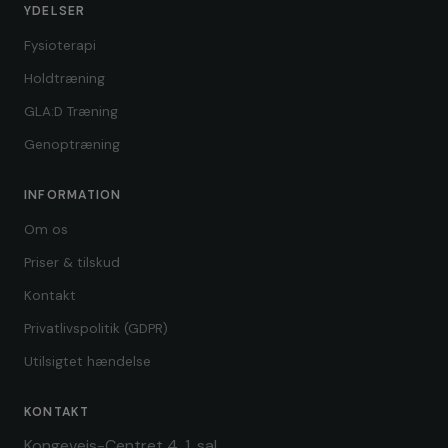
YDELSER
Fysioterapi
Holdtræning
GLA:D Træning
Genoptræning
INFORMATION
Om os
Priser & tilskud
Kontakt
Privatlivspolitik (GDPR)
Utilsigtet hændelse
KONTAKT
Kongevejs-Centret 4, 1. sal